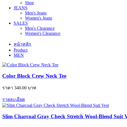
Shoe
JEANS
Men's Jeans
Women's Jeans
SALES
Men's Clearance
Women's Clearance
หน้าหลัก
Product
MEN
Color Block Crew Neck Tee
ราคา
340.00
บาท
รายละเอียด
Slim Charcoal Gray Check Stretch Wool-Blend Suit V